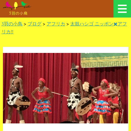
3羽の小鳥
3羽の小鳥
>
ブログ
>
アフリカ
>
太鼓ハシゴ ニッポン✖️アフ
リカ‼️