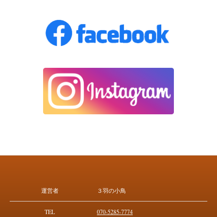
運営者
３羽の小鳥
TEL
070-5285-7774