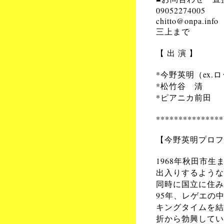
09052274005
chitto@onpa.info
三上まで
【 出 演 】
*今野英明（ex.
*松竹谷 清
*ピアニカ前田
***************
【今野英明プロフ
1968年秋田市
出入りするような
同時に国立に住み、現
95年、レゲエの
キングタイムを結
折から勃興してい