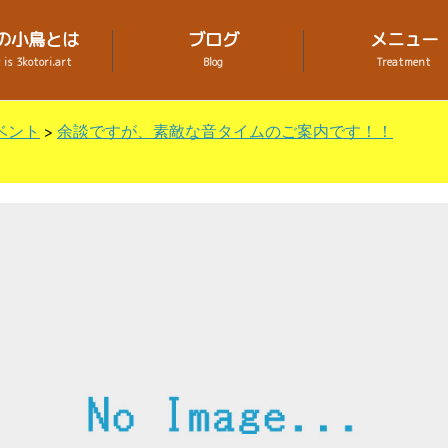
の小鳥とは
ブログ
メニュー
is 3kotori.art
Blog
Treatment
ベント
>
余談ですが、素敵な音タイムのご案内です！！