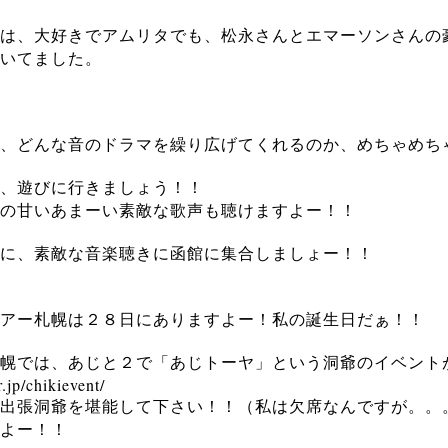
は、大好きでアムリタでも、松永さんとエマーソンさんの
いてました。
、どんな音のドラマを繰り広げてくれるのか、めちゃめち
、遊びに行きましょう！！
の甘いあまーい素敵な歌声も聴けますよー！！
に、素敵な音楽聴きに函館に集合しましょー！！
アー札幌は２８日にありますよー！私の誕生日だぁ！！
幌では、あじと２で「あじトーヤ」という洞爺のイベント
r.jp/chikievent/
出張洞爺を堪能して下さい！！（私は欠席なんですが。。
よー！！