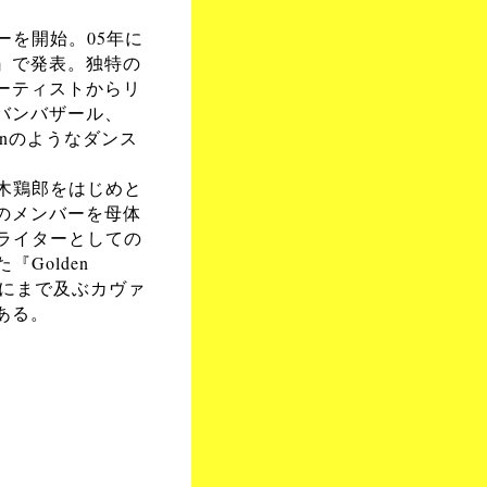
ーを開始。05年に
』で発表。独特の
ーティストからリ
バンバザール、
Manのようなダンス
木鶏郎をはじめと
のメンバーを母体
ライターとしての
Golden
ズにまで及ぶカヴァ
ある。