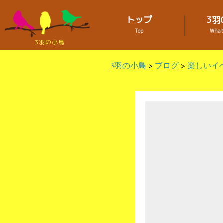
トップ
3羽
Top
What 
3羽の小鳥
3羽の小鳥
>
ブログ
>
楽しいイ