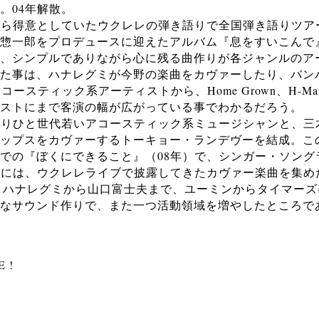
。04年解散。
から得意としていたウクレレの弾き語りで全国弾き語りツア
惣一郎をプロデュースに迎えたアルバム『息をすいこんで
、シンプルでありながら心に残る曲作りが各ジャンルのア
た事は、ハナレグミが今野の楽曲をカヴァーしたり、バン
たアコースティック系アーティストから、Home Grown、H-
ストにまで客演の幅が広がっている事でわかるだろう。
よりひと世代若いアコースティック系ミュージシャンと、三
ップスをカヴァーするトーキョー・ランデヴーを結成。こ
での『ぼくにできること』（08年）で、シンガー・ソング
年には、ウクレレライブで披露してきたカヴァー楽曲を集めた『
発表。ハナレグミから山口富士夫まで、ユーミンからタイマー
なサウンド作りで、また一つ活動領域を増やしたところで
E !