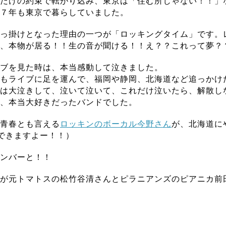
だけの約束で転がり込み、東京は「住む所じゃない！！」
７年も東京で暮らしていました。
っ掛けとなった理由の一つが「ロッキングタイム」です。
、本物が居る！！生の音が聞ける！！え？？これって夢？
ブを見た時は、本当感動して泣きました。
もライブに足を運んで、福岡や静岡、北海道など追っかけ
は大泣きして、泣いて泣いて、これだけ泣いたら、解散し
、本当大好きだったバンドでした。
青春とも言える
ロッキンのボーカル今野さん
が、北海道に
できますよー！！）
ンバーと！！
が元トマトスの松竹谷清さんとピラニアンズのピアニカ前