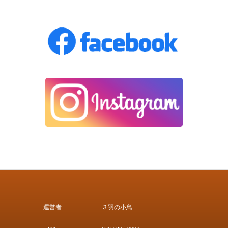
運営者
３羽の小鳥