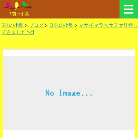
3羽の小鳥
3羽の小鳥
>
ブログ
>
３羽の小鳥
>
マサイマラへサファリ行っ
てきました〜❗️❗️