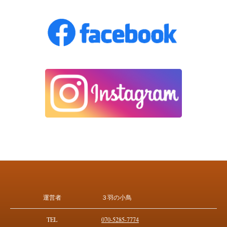
運営者
３羽の小鳥
TEL
070-5285-7774