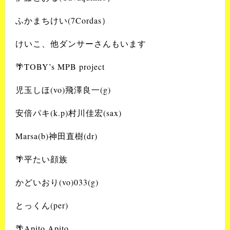
ふかまちけい(7Cordas）
けいこ、他ダンサーさんもいます
🌴TOBY’s MPB project
児玉しほ(vo)飛澤良一(g)
安倍パキ(k.p)村川佳宏(sax)
Marsa(b)神田直樹(dr)
🌴平たい顔族
かどいおり(vo)033(g)
とっくん(per)
🌴Apito Apito