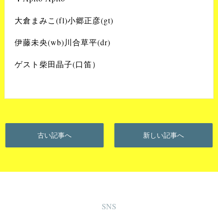
大倉まみこ(fl)小郷正彦(gt)
伊藤未央(wb)川合草平(dr)
ゲスト柴田晶子(口笛）
古い記事へ
新しい記事へ
SNS