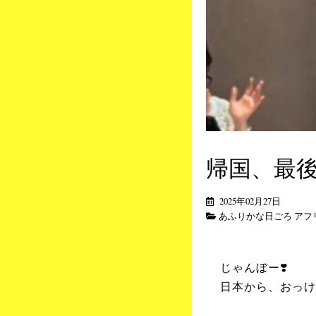
帰国、最後
2025年02月27日
あふりかな日ごろ アフ
じゃんぼー❣️
日本から、おっけ