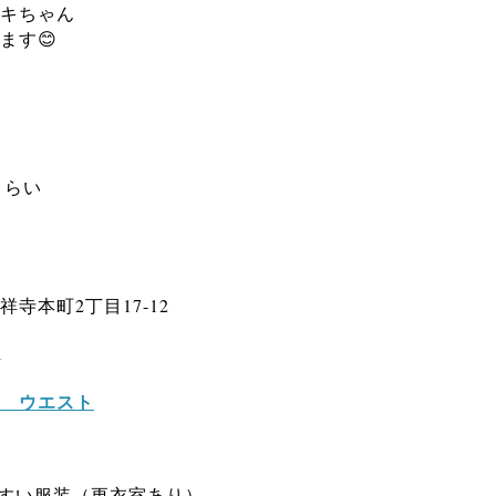
キちゃん
ます😊
0くらい
寺本町2丁目17-12
1
 ウエスト
やすい服装（更衣室あり）