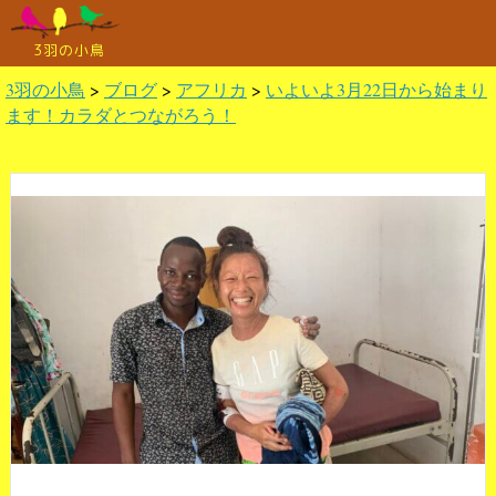
3羽の小鳥
3羽の小鳥
>
ブログ
>
アフリカ
>
いよいよ3月22日から始まり
ます！カラダとつながろう！