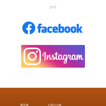
SNS
運営者
３羽の小鳥