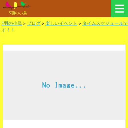
3羽の小鳥
3羽の小鳥
>
ブログ
>
楽しいイベント
>
タイムスケジュールで
す！！