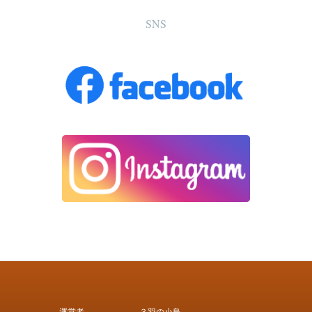
SNS
運営者
３羽の小鳥