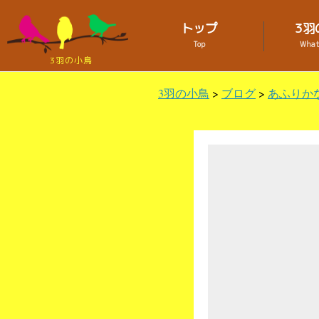
トップ
3羽
Top
What 
3羽の小鳥
3羽の小鳥
>
ブログ
>
あふりか