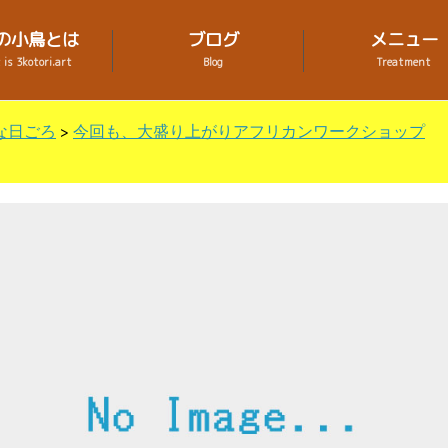
の小鳥とは
ブログ
メニュー
is 3kotori.art
Blog
Treatment
な日ごろ
>
今回も、大盛り上がりアフリカンワークショップ