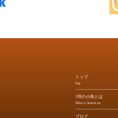
トップ
Top
3羽の小鳥とは
What is 3kotori.art
ブログ