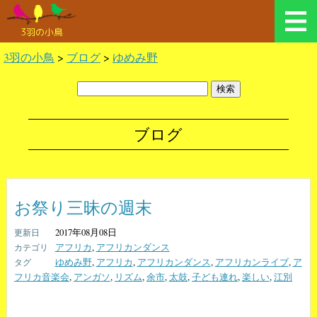
3羽の小鳥
3羽の小鳥
>
ブログ
>
ゆめみ野
ブログ
お祭り三昧の週末
2017年08月08日
アフリカ
,
アフリカンダンス
ゆめみ野
,
アフリカ
,
アフリカンダンス
,
アフリカンライブ
,
ア
フリカ音楽会
,
アンガソ
,
リズム
,
余市
,
太鼓
,
子ども連れ
,
楽しい
,
江別