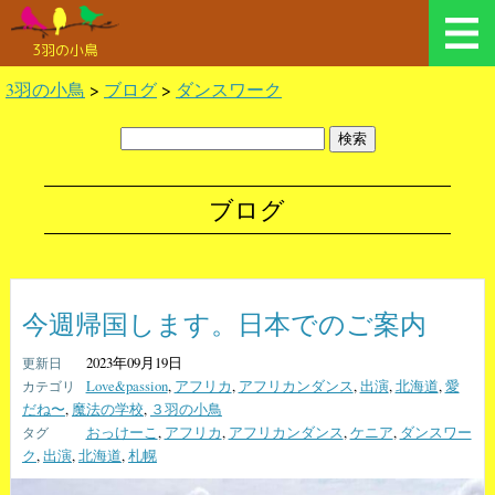
3羽の小鳥
3羽の小鳥
>
ブログ
>
ダンスワーク
ブログ
今週帰国します。日本でのご案内
2023年09月19日
Love&passion
,
アフリカ
,
アフリカンダンス
,
出演
,
北海道
,
愛
だね〜
,
魔法の学校
,
３羽の小鳥
おっけーこ
,
アフリカ
,
アフリカンダンス
,
ケニア
,
ダンスワー
ク
,
出演
,
北海道
,
札幌