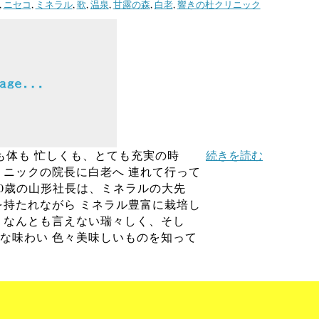
,
ニセコ
,
ミネラル
,
歌
,
温泉
,
甘露の森
,
白老
,
響きの杜クリニック
も体も 忙しくも、とても充実の時
続きを読む
リニックの院長に白老へ 連れて行って
80歳の山形社長は、ミネラルの大先
を持たれながら ミネラル豊富に栽培し
 なんとも言えない瑞々しく、そし
な味わい 色々美味しいものを知って