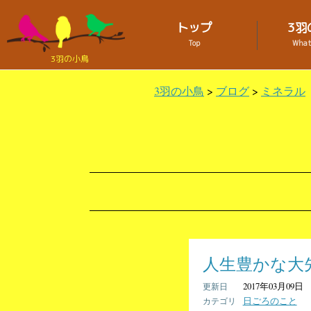
トップ
3羽
Top
What 
3羽の小鳥
3羽の小鳥
>
ブログ
>
ミネラル
人生豊かな大
2017年03月09日
日ごろのこと