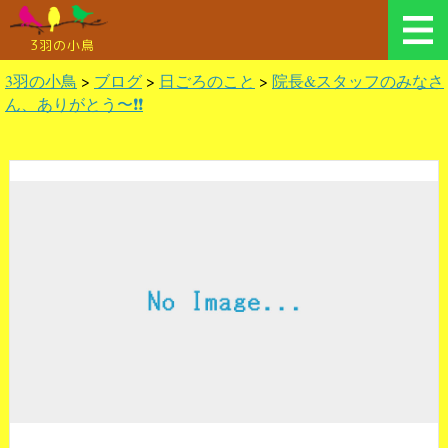
3羽の小鳥
3羽の小鳥
>
ブログ
>
日ごろのこと
>
院長&スタッフのみなさ
ん、ありがとう〜❗️❗️