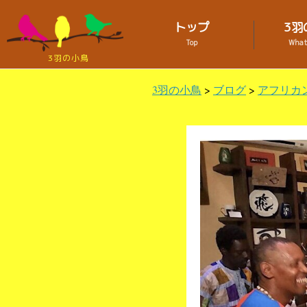
トップ
3羽
Top
What 
3羽の小鳥
3羽の小鳥
>
ブログ
>
アフリカ