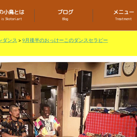
の小鳥とは
ブログ
メニュー
is 3kotori.art
Blog
Treatment
ンダンス
>
9月後半のおっけーこのダンスセラピー