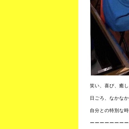
笑い、喜び、癒し
日ごろ、なかなか
自分との特別な時
ーーーーーーーー