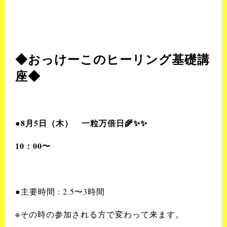
◆おっけーこのヒーリング基礎講
座◆
●8
月
5
日（木） 一粒万倍日
🌾✨✨
10
：
00
〜
●
主要時間
: 2.5
〜
3
時間
※その時の参加される方で変わって来ます。