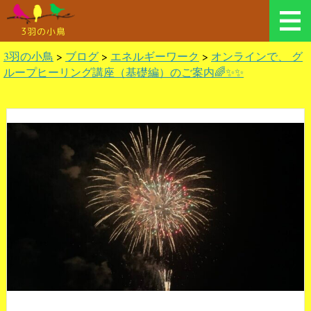
3羽の小鳥
3羽の小鳥
>
ブログ
>
エネルギーワーク
>
オンラインで、 グ
ループヒーリング講座（基礎編）のご案内🌈✨✨