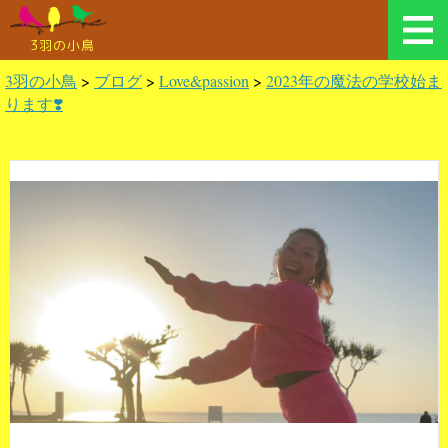
3羽の小鳥
3羽の小鳥
>
ブログ
>
Love&passion
>
2023年の魔法の学校始ま
ります❣️