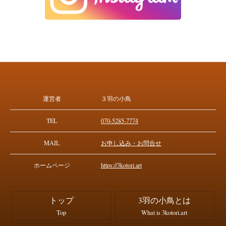
運営者
３羽の小鳥
TEL
070-5285-7774
MAIL
お申し込み・お問合せ
ホームページ
https://3kotori.art
トップ
3羽の小鳥とは
Top
What is 3kotori.art