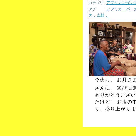
アフリカンダン
アフリカ，パー
ス，太鼓，
今夜も、 お月さ
さんに、 遊びに
ありがとうござい
たけど、 お店の
り、盛り上がりま