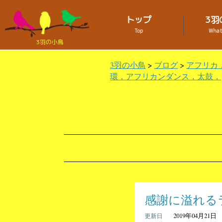
トップ
3羽
Top
What 
3羽の小鳥
3羽の小鳥
>
ブログ
>
アフリカ
環，アフリカンダンス，太鼓，
感謝に溢れる
2019年04月21日