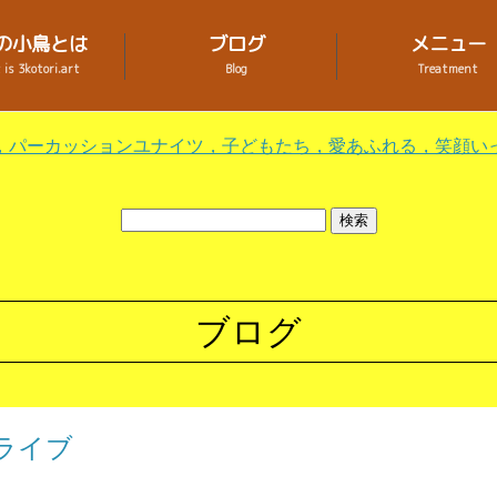
の小鳥とは
ブログ
メニュー
is 3kotori.art
Blog
Treatment
，パーカッションユナイツ，子どもたち，愛あふれる，笑顔い
ブログ
ライブ