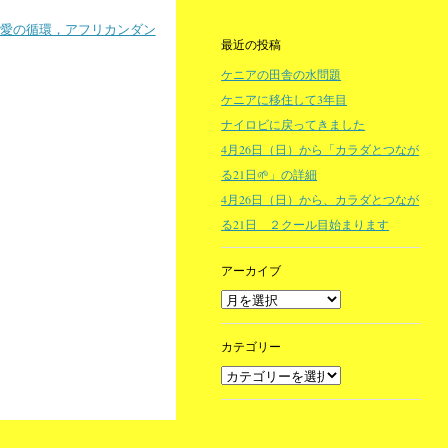
愛の循環，アフリカンダン
最近の投稿
ケニアの田舎の水問題
ケニアに移住して3年目
ナイロビに戻ってきました
4月26日（日）から「カラダとつなが
る21日🌱」の詳細
4月26日（日）から、カラダとつなが
る21日 ２クール目始まります
アーカイブ
カテゴリー