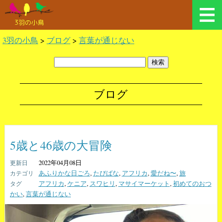
3羽の小鳥
3羽の小鳥
>
ブログ
>
言葉が通じない
ブログ
5歳と46歳の大冒険
2022年04月08日
あふりかな日ごろ
,
たびばな
,
アフリカ
,
愛だね〜
,
旅
アフリカ
,
ケニア
,
スワヒリ
,
マサイマーケット
,
初めてのおつ
かい
,
言葉が通じない