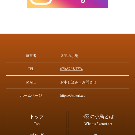
運営者
３羽の小鳥
TEL
070-5285-7774
MAIL
お申し込み・お問合せ
ホームページ
https://3kotori.art
トップ
3羽の小鳥とは
Top
What is 3kotori.art