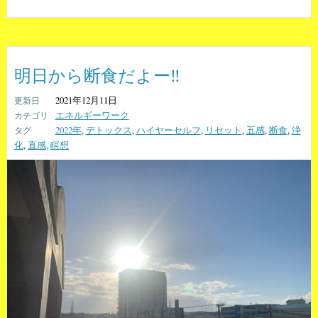
明日から断食だよー‼️
2021年12月11日
エネルギーワーク
2022年
,
デトックス
,
ハイヤーセルフ
,
リセット
,
五感
,
断食
,
浄
化
,
直感
,
瞑想