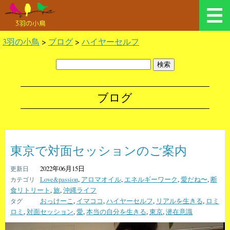
3羽の小鳥
3羽の小鳥
>
ブログ
>
ハイヤーセルフ
ブログ
東京で対面セッションのご案内
2022年06月15日
Love&passion
,
アロマオイル
,
エネルギーワーク
,
愛だね〜
,
断
食リトリート
,
旅
,
沖縄ライフ
おっけーこ
,
イマココ
,
ハイヤーセルフ
,
リアルを生きる
,
ロミ
ロミ
,
対面セッション
,
愛
,
本当の自分を生きる
,
東京
,
潜在意識