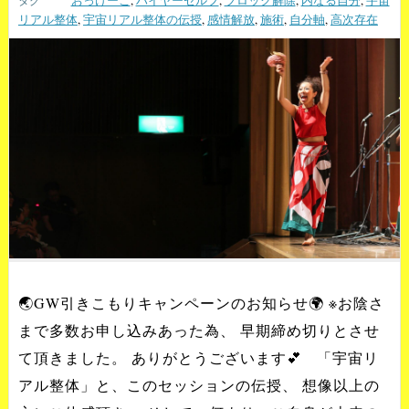
おっけーこ
,
ハイヤーセルフ
,
ブロック解除
,
内なる自分
,
宇宙
リアル整体
,
宇宙リアル整体の伝授
,
感情解放
,
施術
,
自分軸
,
高次存在
🌏GW引きこもりキャンペーンのお知らせ🌍 ※お陰さ
まで多数お申し込みあった為、 早期締め切りとさせ
て頂きました。 ありがとうございます💕 「宇宙リ
アル整体」と、このセッションの伝授、 想像以上の