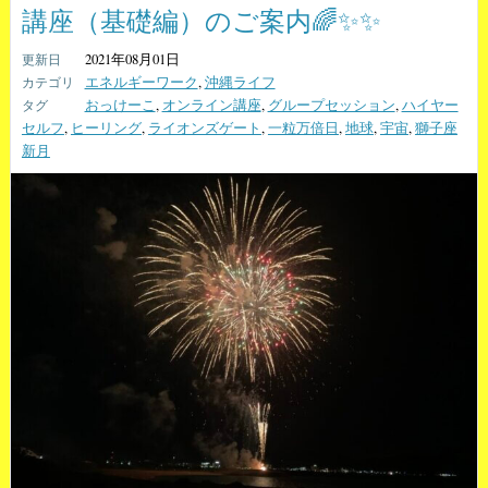
講座（基礎編）のご案内🌈✨✨
2021年08月01日
エネルギーワーク
,
沖縄ライフ
おっけーこ
,
オンライン講座
,
グループセッション
,
ハイヤー
セルフ
,
ヒーリング
,
ライオンズゲート
,
一粒万倍日
,
地球
,
宇宙
,
獅子座
新月