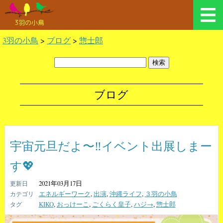
3羽の小鳥
3羽の小鳥
>
ブログ
>
惣士郎
ブログ
宇宙元旦だよ〜‼️イベント出展しまー
す💖
2021年03月17日
エネルギーワーク
,
出演
,
沖縄ライフ
,
３羽の小鳥
KIKO
,
おっけーこ
,
ごくらく皇子
,
ハジ→
,
惣士郎