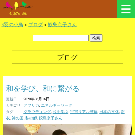
3羽の小鳥
3羽の小鳥
>
ブログ
>
鮫島京子さん
ブログ
和を学び、和に繋がる
2020年06月16日
アフリカ
,
エネルギーワーク
グラウディング
,
和を学ぶ
,
宇宙リアル整体
,
日本の文化
,
浴
衣
,
神の国
,
私の師
,
鮫島京子さん