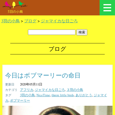
3羽の小鳥
3羽の小鳥
>
ブログ
>
ジャマイカな日ごろ
ブログ
今日はボブマーリーの命日
2020年05月11日
アフリカ
,
ジャマイカな日ごろ
,
３羽の小鳥
3羽の小鳥
,
NiceTime
,
threre little birds
,
ありがとう
,
ジャマイ
カ
,
ボブマーリー