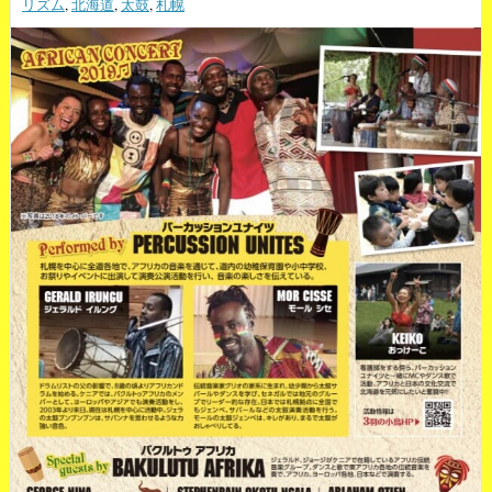
リズム
,
北海道
,
太鼓
,
札幌