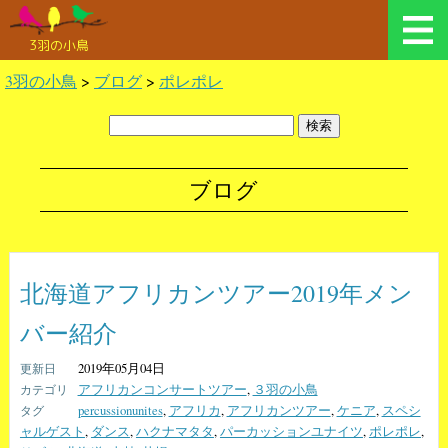
3羽の小鳥
3羽の小鳥
>
ブログ
>
ポレポレ
ブログ
北海道アフリカンツアー2019年メン
バー紹介
2019年05月04日
アフリカンコンサートツアー
,
３羽の小鳥
percussionunites
,
アフリカ
,
アフリカンツアー
,
ケニア
,
スペシ
ャルゲスト
,
ダンス
,
ハクナマタタ
,
パーカッションユナイツ
,
ポレポレ
,