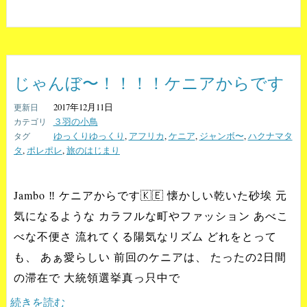
じゃんぼ〜！！！！ケニアからです
2017年12月11日
３羽の小鳥
ゆっくりゆっくり
,
アフリカ
,
ケニア
,
ジャンボ〜
,
ハクナマタ
タ
,
ポレポレ
,
旅のはじまり
Jambo ‼️ ケニアからです🇰🇪 懐かしい乾いた砂埃 元
気になるような カラフルな町やファッション あべこ
べな不便さ 流れてくる陽気なリズム どれをとって
も、 あぁ愛らしい 前回のケニアは、 たったの2日間
の滞在で 大統領選挙真っ只中で
続きを読む