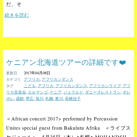
だ、そ
続きを読む
ケニアン北海道ツアーの詳細です❤️
2017年04月08日
アフリカ
,
アフリカンダンス
こども
,
アフリカ
,
アフリカンダンス
,
アフリカンライブ
,
アフ
リカ音楽会
,
エルマンゴ
,
ケニア
,
ジェラルド
,
ダニーズレストラン
,
ポレ
ポレ
,
函館
,
帯広
,
旭川
,
札幌
,
東川
,
高橋佳子
＜African concert 2017> performed by Percussion
Unites special guest from Bakulutu Afrika ＜ライブス
ケジュール＞ 5月25日（木）●札幌● MOHANDSH