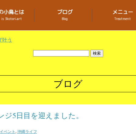
の小鳥とは
ブログ
メニュー
is 3kotori.art
Blog
Treatment
ず叶う
ブログ
レンジ5日目を迎えました。
イベント
,
沖縄ライフ