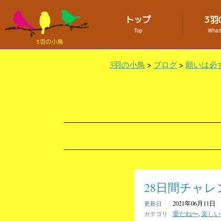
トップ
3羽
Top
What 
3羽の小鳥
3羽の小鳥
>
ブログ
>
願いは必
28日間チャ
2021年06月11日
愛だね〜
,
楽しい