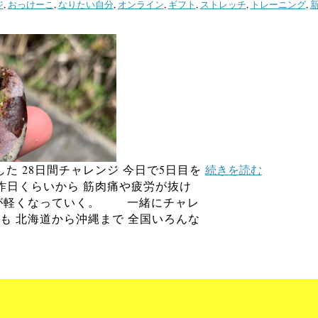
ジ
,
おっけーこ
,
なりたい自分
,
オンライン
,
ギフト
,
ストレッチ
,
トレーニング
,
た 28日間チャレンジ 今日で5日目を
続きを読む
日くらいから 筋肉痛や疲労が抜け
体が軽くなっていく。 一緒にチャレ
も 北海道から沖縄まで 全国いろんな