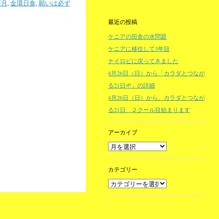
新月
,
金環日食
,
願いは必ず
最近の投稿
ケニアの田舎の水問題
ケニアに移住して3年目
ナイロビに戻ってきました
4月26日（日）から「カラダとつなが
る21日🌱」の詳細
4月26日（日）から、カラダとつなが
る21日 ２クール目始まります
アーカイブ
カテゴリー