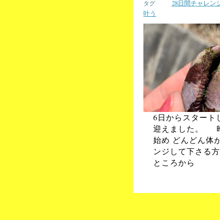
28日間チャレン
叶う
6日からスタートし
迎えました。 昨
始め どんどん
ンジして下さる方
ところから