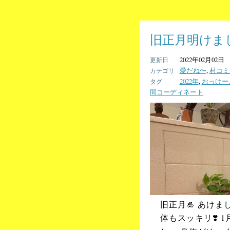
旧正月明けま
2022年02月02日
愛だね〜
,
村コミ
2022年
,
おっけー
間コーディネート
旧正月🎍 あけま
体もスッキリ❣️ 