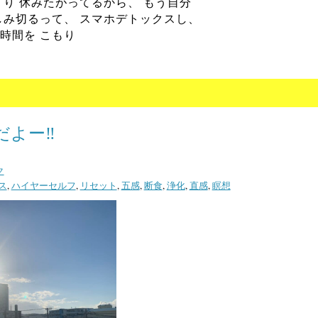
くり 休みたがってるから、 もう自分
しみ切るって、 スマホデトックスし、
時間を こもり
よー‼️
ク
ス
,
ハイヤーセルフ
,
リセット
,
五感
,
断食
,
浄化
,
直感
,
瞑想