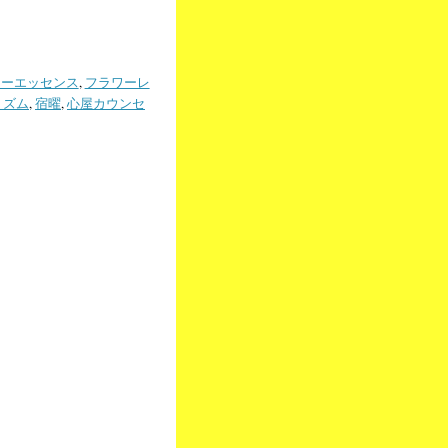
️
ワーエッセンス
,
フラワーレ
リズム
,
宿曜
,
心屋カウンセ