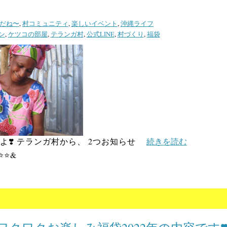
だね〜
,
村コミュニティ
,
楽しいイベント
,
沖縄ライフ
ン
,
ケツコの部屋
,
テランガ村
,
公式LINE
,
村づくり
,
福袋
❣️ テランガ村から、 2つお知らせ
続きを読む
⭐️⭐&