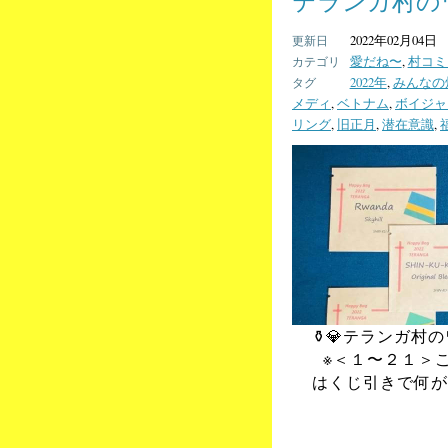
テランガ村のワ
2022年02月04日
愛だね〜
,
村コミ
2022年
,
みんなの
メディ
,
ベトナム
,
ボイジャ
リング
,
旧正月
,
潜在意識
,
⚱️💎テランガ村
※＜１〜２１＞こ
はくじ引きで何が出