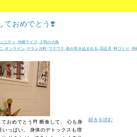
しておめでとう❣️
ュニティ
,
沖縄ライフ
,
３羽の小鳥
こ
,
オンライン
,
テランガ村
,
ワクワク
,
命が吹き込まれる
,
旧正月
,
村づくり
,
沖
続きを読む
しておめでとう⛩ 断食して、 心も身
1月いっぱい、 身体のデトックスも増