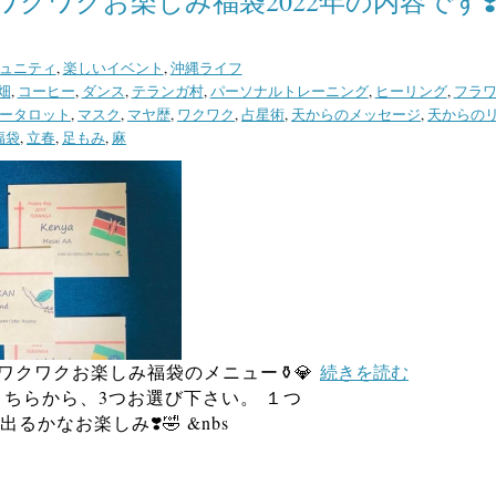
クワクお楽しみ福袋2022年の内容です❣
ュニティ
,
楽しいイベント
,
沖縄ライフ
畑
,
コーヒー
,
ダンス
,
テランガ村
,
パーソナルトレーニング
,
ヒーリング
,
フラ
ータロット
,
マスク
,
マヤ歴
,
ワクワク
,
占星術
,
天からのメッセージ
,
天からの
福袋
,
立春
,
足もみ
,
麻
のワクワクお楽しみ福袋のメニュー⚱️💎
続きを読む
ちらから、3つお選び下さい。 １つ
るかなお楽しみ❣️🤣 &nbs