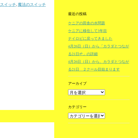
スイッチ
,
魔法のスイッチ
最近の投稿
ケニアの田舎の水問題
ケニアに移住して3年目
ナイロビに戻ってきました
4月26日（日）から「カラダとつなが
る21日🌱」の詳細
4月26日（日）から、カラダとつなが
る21日 ２クール目始まります
アーカイブ
カテゴリー
