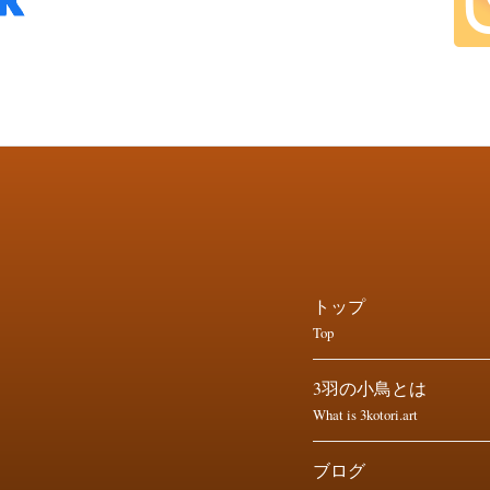
トップ
Top
3羽の小鳥とは
What is 3kotori.art
ブログ