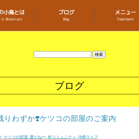
の小鳥とは
ブログ
メニュー
is 3kotori.art
Blog
Treatment
ブログ
残りわずか❣️ケツコの部屋のご案内
ク
,
ケツコの部屋
,
愛だね〜
,
村コミュニティ
,
沖縄ライフ