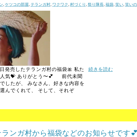
ン
,
ケツコの部屋
,
テランガ村
,
ワクワク
,
村づくり
,
祭り隊長
,
福袋
,
笑い
,
笑いの
先日発売したテランガ村の福袋🎀 私た
続きを読む
人気💝 ありがとう〜💕 前代未聞
でしたが、 みなさん、好きな内容を
選んでくれて、 そして、それぞ
️テランガ村から福袋などのお知らせです