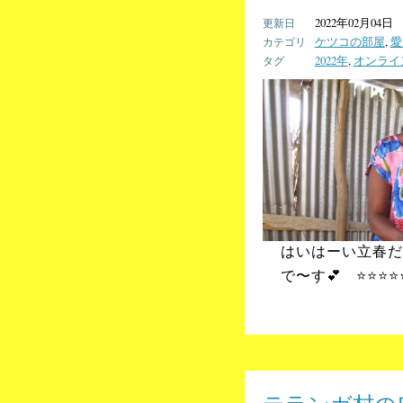
2022年02月04日
ケツコの部屋
,
愛
2022年
,
オンライ
はいはーい立春だよ
で〜す💕 ⭐️⭐️⭐️⭐️