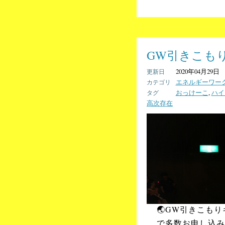
GW引きこも
2020年04月29日
エネルギーワー
おっけーこ
,
ハイ
高次存在
🌏GW引きこもり
で多数お申し込み