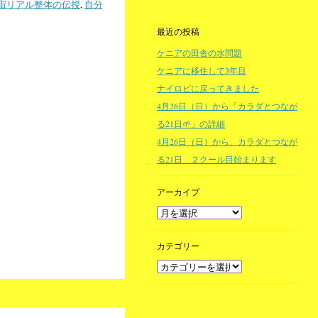
宙リアル整体の伝授
,
自分
最近の投稿
ケニアの田舎の水問題
ケニアに移住して3年目
ナイロビに戻ってきました
4月26日（日）から「カラダとつなが
る21日🌱」の詳細
4月26日（日）から、カラダとつなが
る21日 ２クール目始まります
アーカイブ
カテゴリー