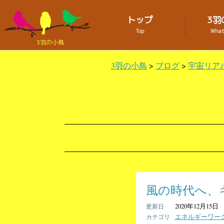
トップ
3羽
Top
What 
3羽の小鳥
3羽の小鳥
>
ブログ
>
宇宙リア
風の時代へ、
2020年12月15日
エネルギーワー