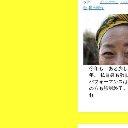
おっけーこ
,
コロ
軸
,
風の時代
今年も、あと少し
年。 私自身も激
パフォーマンスは
の方も強制終了。
れ