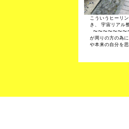
こういうヒーリン
き、 宇宙リアル
〜〜〜〜〜〜〜
が周りの方の為に
や本来の自分を思