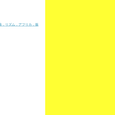
除，リズム，アフリカ，振