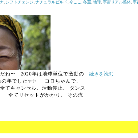
ナ
,
シフトチェンジ
,
ナチュラルビルド
,
今ここ
,
冬至
,
地球
,
宇宙リアル整体
,
宇
だね〜 2020年は地球単位で激動の
続きを読む
動の年でした✨✨ コロちゃんで、
全てキャンセル、活動停止、 ダンス
 全てリセットがかかり、 その流