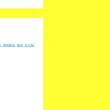
授
,
感情解放
,
施術
,
自分軸
,