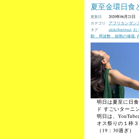
夏至金環日食
2020年06月21日
アフリカンダン
akikoSpiritual
,
お
動，周波数，細胞の修復
,
明日は夏至に日食
ド すごいターニ
明日は、YouTubeの
オス祭りの１枠３
（19：30過ぎ）