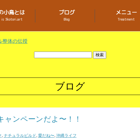
の小鳥とは
ブログ
メニュー
is 3kotori.art
Blog
Treatment
ル整体の伝授
ブログ
キャンペーンだよ〜！！
ク
,
ナチュラルビルド
,
愛だね〜
,
沖縄ライフ