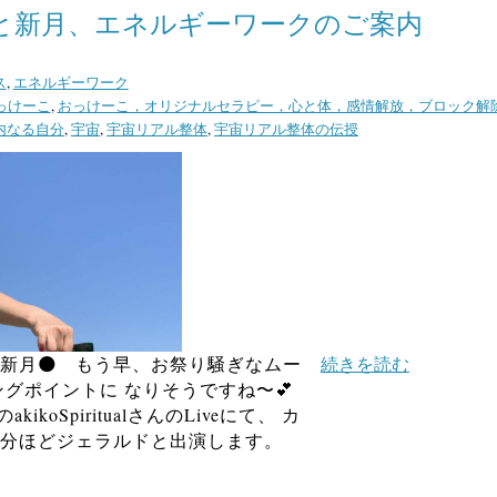
と新月、エネルギーワークのご案内
ス
,
エネルギーワーク
っけーこ
,
おっけーこ，オリジナルセラピー，心と体，感情解放，ブロック解
内なる自分
,
宇宙
,
宇宙リアル整体
,
宇宙リアル整体の伝授
新月🌑 もう早、お祭り騒ぎなムー
続きを読む
ングポイントに なりそうですね〜💕
akikoSpiritualさんのLiveにて、 カ
分ほどジェラルドと出演します。