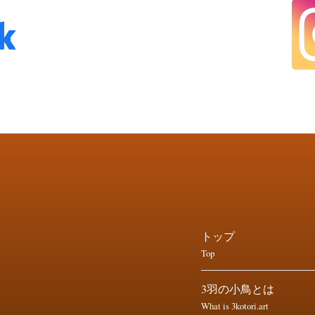
トップ
Top
3羽の小鳥とは
What is 3kotori.art