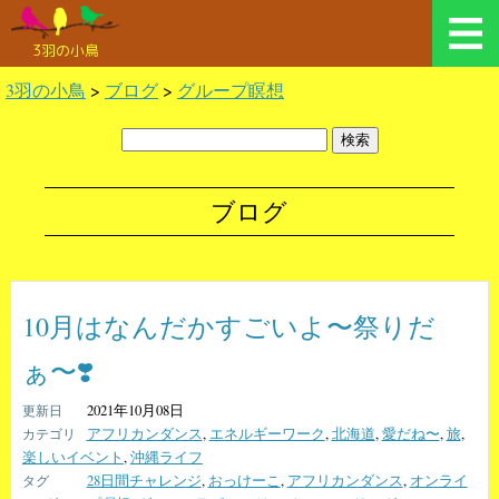
3羽の小鳥
3羽の小鳥
>
ブログ
>
グループ瞑想
ブログ
10月はなんだかすごいよ〜祭りだ
ぁ〜❣️
2021年10月08日
アフリカンダンス
,
エネルギーワーク
,
北海道
,
愛だね〜
,
旅
,
楽しいイベント
,
沖縄ライフ
28日間チャレンジ
,
おっけーこ
,
アフリカンダンス
,
オンライ