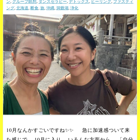
ン
,
グループ瞑想
,
ダンスセラピー
,
デトックス
,
ヒーリング
,
ファスティ
ング
,
北海道
,
断食
,
旅
,
沖縄
,
洞爺湖
,
浄化
10月なんかすごいですね✨✨ 急に加速感ついて来
た感じで、 10月に入り、 いろんな方面から、 「自分