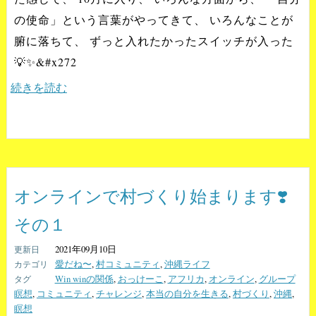
の使命」という言葉がやってきて、 いろんなことが
腑に落ちて、 ずっと入れたかったスイッチが入った
💡✨&#x272
続きを読む
オンラインで村づくり始まります❣️
その１
2021年09月10日
愛だね〜
,
村コミュニティ
,
沖縄ライフ
Win winの関係
,
おっけーこ
,
アフリカ
,
オンライン
,
グループ
瞑想
,
コミュニティ
,
チャレンジ
,
本当の自分を生きる
,
村づくり
,
沖縄
,
瞑想