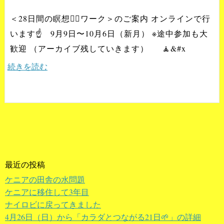
＜28日間の瞑想🧘‍♂️ワーク＞のご案内 オンラインで行
います☝️ 9月9日〜10月6日（新月） ※途中参加も大
歓迎 （アーカイブ残していきます） 🧘&#x
続きを読む
最近の投稿
ケニアの田舎の水問題
ケニアに移住して3年目
ナイロビに戻ってきました
4月26日（日）から「カラダとつながる21日🌱」の詳細