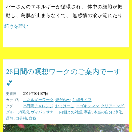
バーさんのエネルギーが循環され、 体中の細胞が振
動し、鳥肌が止まらなくて、 無感情の涙が流れたり
続きを読む
28日間の瞑想ワークのご案内でーす
💕
2021年09月07日
エネルギーワーク
,
愛だね〜
,
沖縄ライフ
28日間チャレンジ
,
おっけーこ
,
エゴキンマン
,
クリアニング
,
グループ瞑想
,
ヴィパッサナー
,
内側との対話
,
宇宙
,
本当の自分
,
浄化
,
瞑想
,
自分軸
,
自我