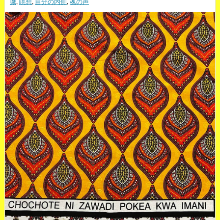
識
,
瞑想
,
自分の内側
,
魂の声