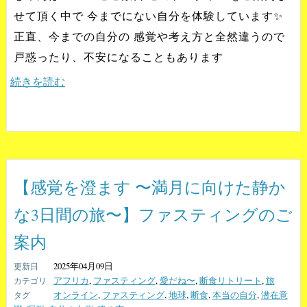
せて頂く中で 今までにない自分を体験しています✨
正直、今までの自分の 感覚や考え方と全然違うので
戸惑ったり、不安になることもあります
続きを読む
【感覚を澄ます 〜満月に向けた静か
な3日間の旅〜】ファスティングのご
案内
2025年04月09日
アフリカ
,
ファスティング
,
愛だね〜
,
断食リトリート
,
旅
オンライン
,
ファスティング
,
地球
,
断食
,
本当の自分
,
潜在意