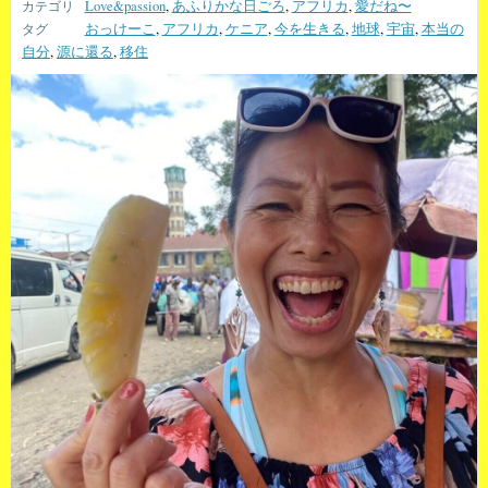
Love&passion
,
あふりかな日ごろ
,
アフリカ
,
愛だね〜
おっけーこ
,
アフリカ
,
ケニア
,
今を生きる
,
地球
,
宇宙
,
本当の
自分
,
源に還る
,
移住