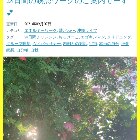
28日間の瞑想ワークのご案内でーす
💕
2021年09月07日
エネルギーワーク
,
愛だね〜
,
沖縄ライフ
28日間チャレンジ
,
おっけーこ
,
エゴキンマン
,
クリアニング
,
グループ瞑想
,
ヴィパッサナー
,
内側との対話
,
宇宙
,
本当の自分
,
浄化
,
瞑想
,
自分軸
,
自我