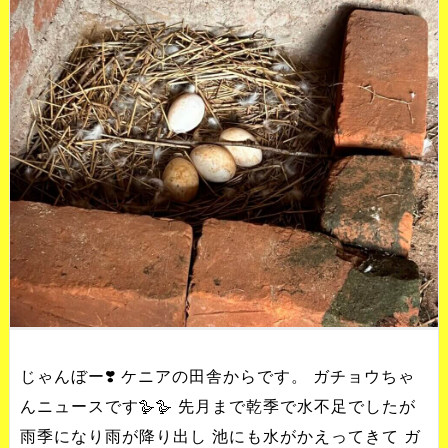
じゃんぼー❣️ ケニアの田舎からです。 ガチョウちゃ
んニュースです🪿🪿 先月まで乾季で水不足でしたが
雨季になり雨が降り出し 池にも水がかえってきて ガ