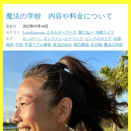
魔法の学校 内容や料金について
2022年07月16日
Love&passion
,
エネルギーワーク
,
愛だね〜
,
沖縄ライフ
おっけーこ
,
オンライン
,
ヒーリング
,
ピンクのガイア
,
伝授
,
地球
,
宇宙
,
宇宙リアル整体
,
本当の自分
,
能力開花
,
自分軸
,
魔法の学校