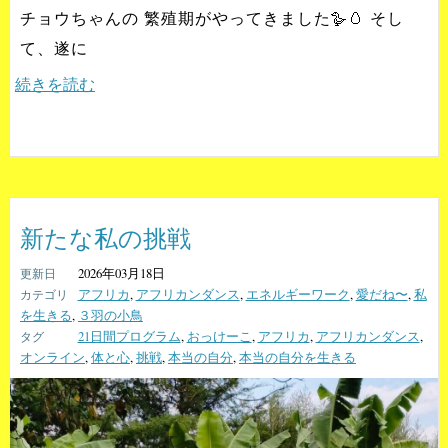
チョウちゃんの 繁殖期がやってきました🪿🥚 そし
て、遂に
続きを読む
新たな私の挑戦
2026年03月18日
アフリカ
,
アフリカンダンス
,
エネルギーワーク
,
愛だね〜
,
私
を生きる
,
３羽の小鳥
21日間プログラム
,
おっけーこ
,
アフリカ
,
アフリカンダンス
,
オンライン
,
体と心
,
挑戦
,
本当の自分
,
本当の自分を生きる