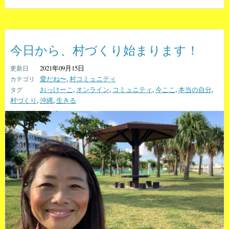
今日から、村づくり始まります！
2021年09月15日
愛だね〜
,
村コミュニティ
おっけーこ
,
オンライン
,
コミュニティ
,
今ここ
,
本当の自分
,
村づくり
,
沖縄
,
生きる