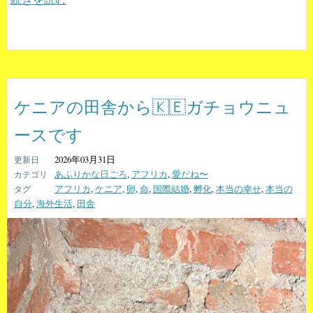
ケニアの田舎から🇰🇪ガチョウニュ
ースです
2026年03月31日
あふりかな日ごろ
,
アフリカ
,
愛だね〜
アフリカ
,
ケニア
,
卵
,
命
,
国際結婚
,
孵化
,
本当の幸せ
,
本当の
自分
,
海外生活
,
田舎