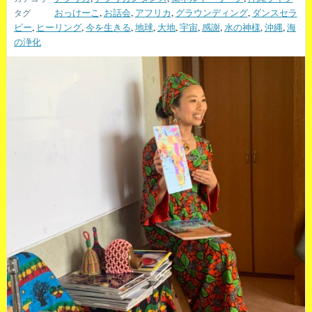
おっけーこ
,
お話会
,
アフリカ
,
グラウンディング
,
ダンスセラ
ピー
,
ヒーリング
,
今を生きる
,
地球
,
大地
,
宇宙
,
感謝
,
水の神様
,
沖縄
,
海
の浄化