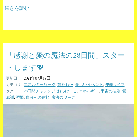
続きを読む
「感謝と愛の魔法の28日間」スター
トします💖
2021年07月19日
エネルギーワーク
,
愛だね〜
,
楽しいイベント
,
沖縄ライフ
28日間チャレンジ
,
おっけーこ
,
エネルギー
,
宇宙の法則
,
愛
,
感謝
,
習慣
,
自分への信頼
,
魔法のワーク