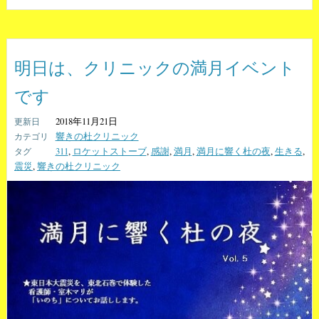
明日は、クリニックの満月イベント
です
2018年11月21日
響きの杜クリニック
311
,
ロケットストーブ
,
感謝
,
満月
,
満月に響く杜の夜
,
生きる
,
震災
,
響きの杜クリニック