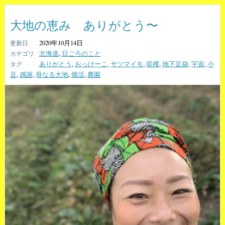
大地の恵み ありがとう〜
2020年10月14日
北海道
,
日ごろのこと
ありがとう
,
おっけーこ
,
サツマイモ
,
収穫
,
地下足袋
,
宇宙
,
小
豆
,
感謝
,
母なる大地
,
畑活
,
農園