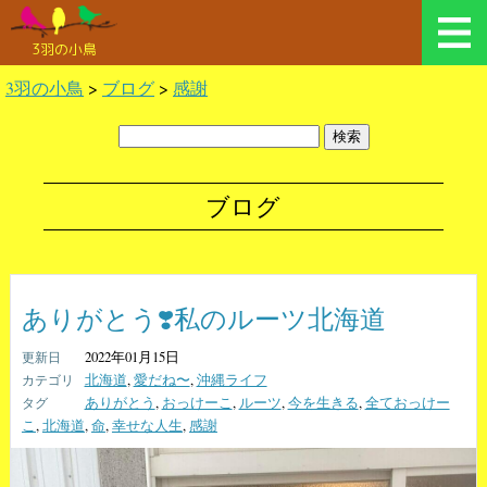
3羽の小鳥
3羽の小鳥
>
ブログ
>
感謝
ブログ
ありがとう❣️私のルーツ北海道
2022年01月15日
北海道
,
愛だね〜
,
沖縄ライフ
ありがとう
,
おっけーこ
,
ルーツ
,
今を生きる
,
全ておっけー
こ
,
北海道
,
命
,
幸せな人生
,
感謝