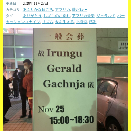
2020年11月27日
あふりかな日ごろ
,
アフリカ
,
愛だね〜
ありがとう
,
しばしのお別れ
,
アフリカ音楽
,
ジェラルド
,
パー
カッションユナイツ
,
リズム
,
今を生きる
,
北海道
,
感謝